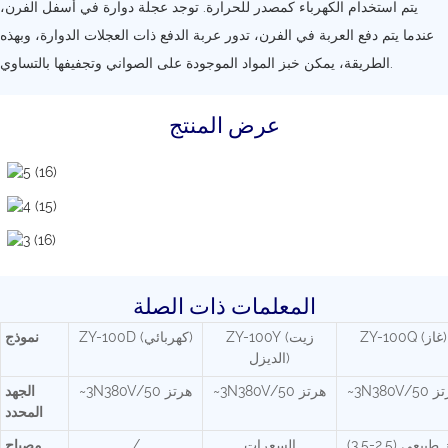
يتم استخدام الكهرباء كمصدر للحرارة. توجد عجلة دوارة في أسفل الفرن،
عندما يتم دفع العربة في الفرن، تدور عربة الدفع ذات العجلات الدوارة، وبهذه
الطريقة، يمكن خبز المواد الموجودة على الصواني وتجفيفها بالتساوي.
عرض المنتج
المعلمات ذات الصلة
ZY-100Q (غاز)
ZY-100Y (زيت
ZY-100D (كهربائي)
نموذج
الديزل)
3N3 هرتز
~3N380V/50 هرتز
~3N380V/50 هرتز
الجهد
المحدد
غاز طبيعي (2.5-3.5)
السعرات
/
مصباح