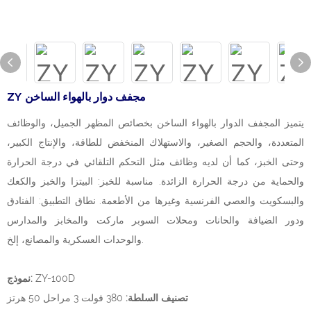
ZY مجفف دوار بالهواء الساخن
يتميز المجفف الدوار بالهواء الساخن بخصائص المظهر الجميل، والوظائف
المتعددة، والحجم الصغير، والاستهلاك المنخفض للطاقة، والإنتاج الكبير،
وحتى الخبز، كما أن لديه وظائف مثل التحكم التلقائي في درجة الحرارة
والحماية من درجة الحرارة الزائدة. مناسبة للخبز: البيتزا والخبز والكعك
والبسكويت والعصي الفرنسية وغيرها من الأطعمة. نطاق التطبيق: الفنادق
ودور الضيافة والحانات ومحلات السوبر ماركت والمخابز والمدارس
والوحدات العسكرية والمصانع، إلخ.
ZY-100D
نموذج:
تصنيف السلطة:
380 فولت 3 مراحل 50 هرتز