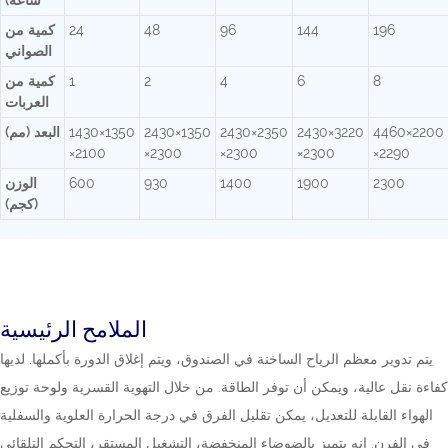
ساعة)
196
144
96
48
24
كمية من
الصواني
8
6
4
2
1
كمية من
العربات
4460×2200
2430×3220
2430×2350
2430×1350
1430×1350
البعد (مم)
×2100
×2300
×2300
×2300
×2290
2300
1900
1400
930
600
الوزن
(كجم)
الملامح الرئيسية
يتم تدوير معظم الرياح الساخنة في الصندوق، ويتم إغلاق الدورة بأكملها. لديها
كفاءة نقل عالية، ويمكن أن توفر الطاقة. من خلال التهوية القسرية ولوحة توزيع
الهواء القابلة للتعديل، يمكن تقليل الفرق في درجة الحرارة العلوية والسفلية
في الفرن. إنه يتميز بالضوضاء المنخفضة، التشغيل المستقر، التحكم التلقائي