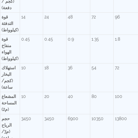
(كجم /
دفعة)
96
72
48
24
14
قوة
التدفئة
(كيلوواط)
1.8
1.35
0.9
0.45
0.45
قوة
منفاخ
الهواء
(كيلوواط)
72
54
36
18
10
استهلاك
البخار
(كجم/
ساعة)
100
80
40
20
10
المشعاع
المساحة
(م2)
13800
10350
6900
3450
3450
حجم
الرياح
(م3/