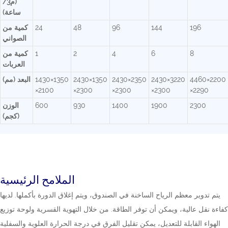
(م3/
ساعة)
196
144
96
48
24
كمية من
الصواني
8
6
4
2
1
كمية من
العربات
4460×2200
2430×3220
2430×2350
2430×1350
1430×1350
البعد (مم)
×2100
×2300
×2300
×2300
×2290
2300
1900
1400
930
600
الوزن
(كجم)
الملامح الرئيسية
يتم تدوير معظم الرياح الساخنة في الصندوق، ويتم إغلاق الدورة بأكملها. لديها
كفاءة نقل عالية، ويمكن أن توفر الطاقة. من خلال التهوية القسرية ولوحة توزيع
الهواء القابلة للتعديل، يمكن تقليل الفرق في درجة الحرارة العلوية والسفلية