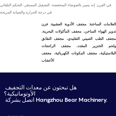
في الفرن. إنه يتميز بالضوضاء المنخفضة، التشغيل المستقر، التحكم التلقائي
في درجة الحرارة والصيانة المريحة.
العلامات الساخنة:
مجفف الأدوية العشبية,
فرن
تدوير الهواء الساخن، مجفف المأكولات البحرية،
مجفف الطب الصيني التقليدي، مجفف النقانق
ولحم الخنزير المقدد، مجفف الراتنجات
البلاستيكية، مجفف المكونات الكهربائية، مجفف
الأعشاب
هل تبحثون عن معدات التجفيف
الأوتوماتيكية؟
اتصل بشركة Hangzhou Bear Machinery.