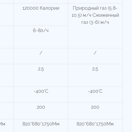
120000 Калории
Природный газ (5,8-
10,5) м/ч Сжиженный
газ (3-6) м/ч
6-8л/ч
/
/
2.5
2.5
-400'C
-400'C
200
200
Мм
820*680*1750Мм
820*680*1750Мм