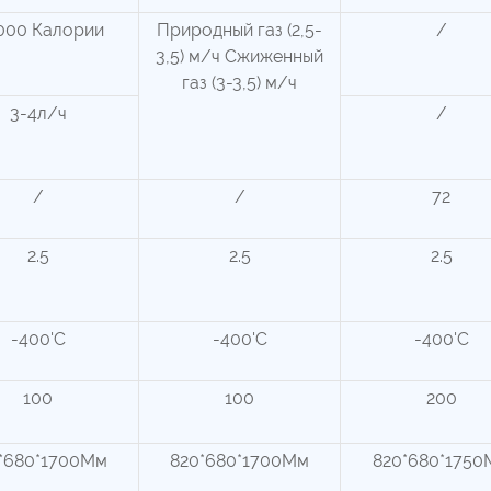
000 Калории
Природный газ (2,5-
/
3,5) м/ч Сжиженный
газ (3-3,5) м/ч
3-4л/ч
/
/
/
72
2.5
2.5
2.5
-400'C
-400'C
-400'C
100
100
200
*680*1700Мм
820*680*1700Мм
820*680*1750