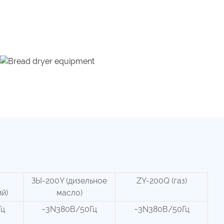
ЗЫ-200Y (дизельное
ZY-200Q (газ)
й)
масло)
Гц
~3N380В/50Гц
~3N380В/50Гц