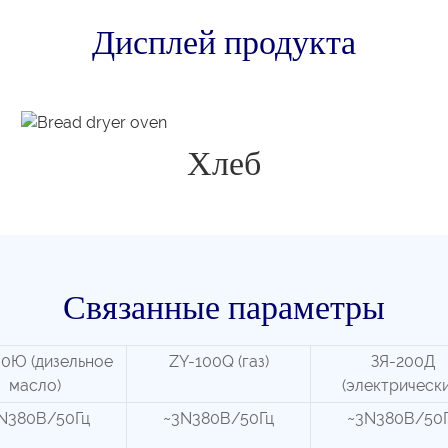
Дисплей продукта
Хлеб
Связанные параметры
0Ю (дизельное
ZY-100Q (газ)
ЗЯ-200Д
масло)
(электрически
N380В/50Гц
~3N380В/50Гц
~3N380В/50