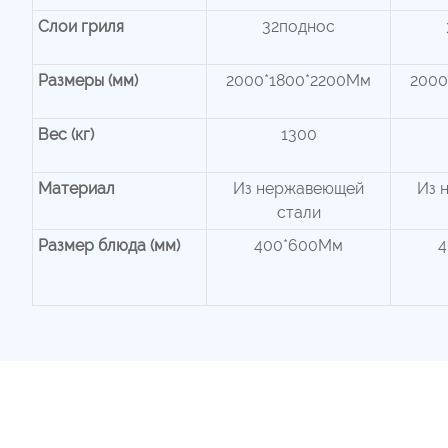
Слои гриля
32поднос
Размеры (мм)
2000*1800*2200Мм
2000
Вес (кг)
1300
Материал
Из нержавеющей
Из 
стали
Размер блюда (мм)
400*600Мм
4