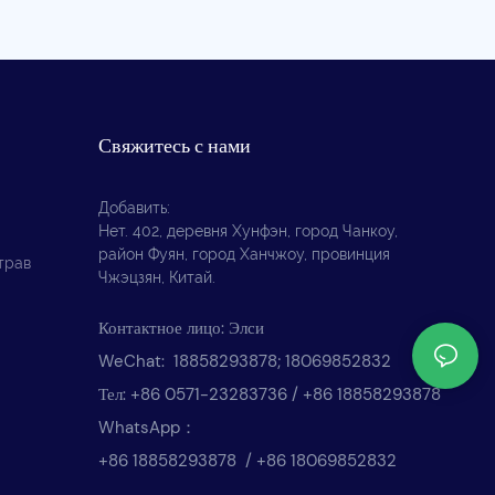
Свяжитесь с нами
Добавить:
Нет. 402, деревня Хунфэн, город Чанкоу,
район Фуян, город Ханчжоу, провинция
трав
Чжэцзян, Китай.
Контактное лицо: Элси
WeChat: 18858293878; 18069852832
Тел: +86 0571-23283736 / +86 18858293878
WhatsApp：
+86 18858293878 / +86 18069852832