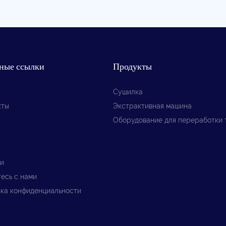
ные ссылки
Продукты
Сушилка
кты
Экстрактивная машина
Оборудование для переработки 
и
есь с нами
ка конфиденциальности