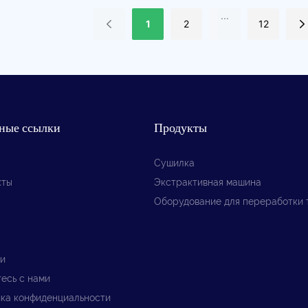
...
1
2
12
ные ссылки
Продукты
Сушилка
кты
Экстрактивная машина
Оборудование для переработки 
и
есь с нами
ка конфиденциальности