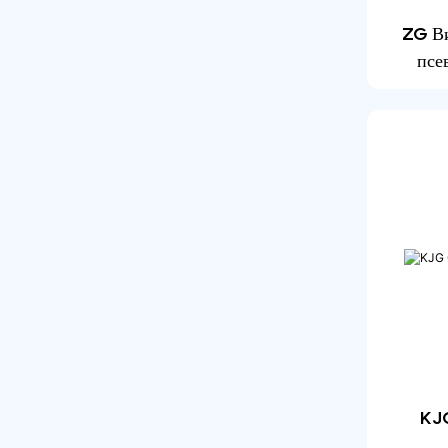
Солнечная Сушилка
ZG Ви
псе
KJ