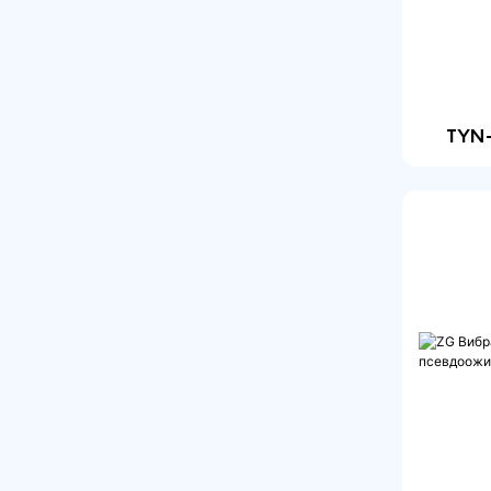
Вакуумная Сушилка
Сушилка С
Циркуляцией Горячего
Воздуха
TYN-
Сушилка С Тепловым
Насосом
Ленточная Сушилка С
Многослойной Сеткой
Сушилка С
Псевдоожиженным
Слоем
Барабанная Сушилка
Микроволновая
Сушилка
Сублимационная
Сушилка