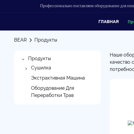
Профессионально поставляем оборудование для п
ГЛАВНАЯ
Пр
BEAR
Продукты
Наше обор
Продукты
качество 
Сушилка
потребнос
Центробежная
Экстрактивная Машина
Распылительная
Оборудование Для
Сушилка
Переработки Трав
Спиновая Флэш-
Сушилка
Полая Лопастная
Сушилка