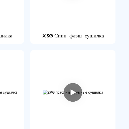
шилка
XSG Спин-флэш-сушилка