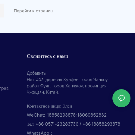
Свяжитесь с нами
Добавить:
Нет. 402, деревня Хунфэн, город Чанкоу,
район Фуян, город Ханчжоу, провинция
трав
Чжэцзян, Китай.
Контактное лицо: Элси
WeChat: 18858293878; 18069852832
Тел: +86 0571-23283736 / +86 18858293878
WhatsApp：