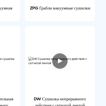
уумная
ZPG Грабли вакуумные сушилки
тельная
DW Сушилка непрерывного
ного
действия с сетчатой ​​лентой