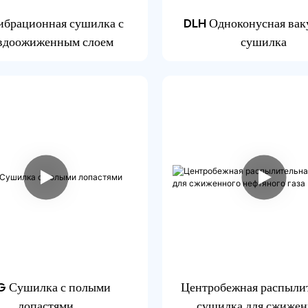
брационная сушилка с
DLH Одноконусная вак
вдоожиженным слоем
сушилка
G Сушилка с полыми
Центробежная распыли
лопастями
сушилка для сжижен