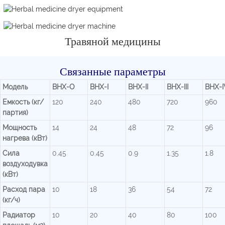
Травяной медицины
Связанные параметры
Модель
BHX-O
BHX-I
BHX-II
BHX-III
BHX-I
Емкость (кг/
120
240
480
720
960
партия)
Мощность
14
24
48
72
96
нагрева (кВт)
Сила
0.45
0.45
0.9
1.35
1.8
воздуходувка
(кВт)
Расход пара
10
18
36
54
72
(кг/ч)
Радиатор
10
20
40
80
100