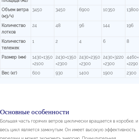
площадь (м2)
Объем ветра
3450
3450
6900
10350
13800
(м3/ч)
Количество
24
48
96
144
196
лотков
Количество
1
2
4
6
8
тележек
Размер (мм)
1430×1350
2430×1350
2430×2350
2430×3220
4460×
×2100
×2300
×2300
×2300
×2290
Вес (кг)
600
930
1400
1900
2300
Основные особенности
Большая часть горячих ветров циклически вращается в коробке, и
весь цикл является замкнутым. Он имеет высокую эффективность
передачи и может экономить энергию. Принудительная