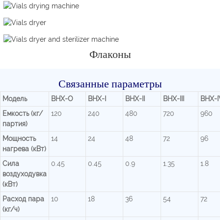
Флаконы
Связанные параметры
Модель
BHX-O
BHX-I
BHX-II
BHX-III
BHX-I
Емкость (кг/
120
240
480
720
960
партия)
Мощность
14
24
48
72
96
нагрева (кВт)
Сила
0.45
0.45
0.9
1.35
1.8
воздуходувка
(кВт)
Расход пара
10
18
36
54
72
(кг/ч)