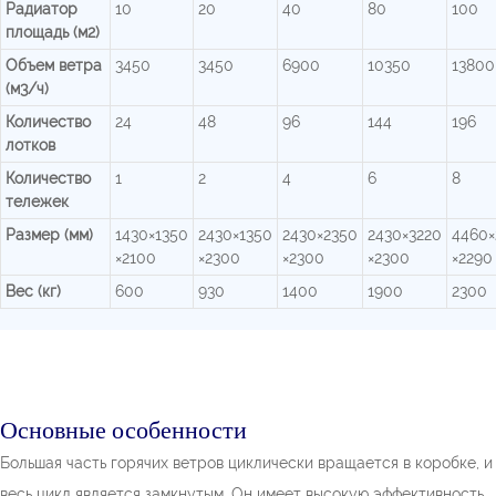
Радиатор
10
20
40
80
100
площадь (м2)
Объем ветра
3450
3450
6900
10350
13800
(м3/ч)
Количество
24
48
96
144
196
лотков
Количество
1
2
4
6
8
тележек
Размер (мм)
1430×1350
2430×1350
2430×2350
2430×3220
4460×
×2100
×2300
×2300
×2300
×2290
Вес (кг)
600
930
1400
1900
2300
Основные особенности
Большая часть горячих ветров циклически вращается в коробке, и
весь цикл является замкнутым. Он имеет высокую эффективность