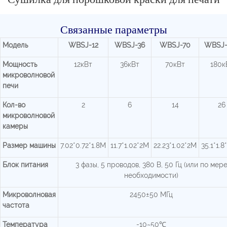
Связанные параметры
Модель
WBSJ-12
WBSJ-36
WBSJ-70
WBSJ-
Мощность
12кВт
36кВт
70кВт
180к
микроволновой
печи
Кол-во
2
6
14
26
микроволновой
камеры
Размер машины
7.02*0.72*1.8М
11.7*1.02*2М
22.23*1.02*2М
35.1*1.8
Блок питания
3 фазы, 5 проводов, 380 В, 50 Гц (или по мер
необходимости)
Микроволновая
2450±50 МГц
частота
Температура
-10~50℃