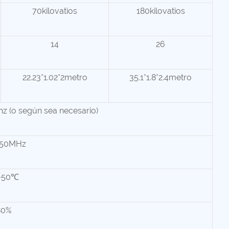
70kilovatios
180kilovatios
14
26
22.23*1.02*2metro
35.1*1.8*2.4metro
hz (o según sea necesario)
±50MHz
~50℃
80%