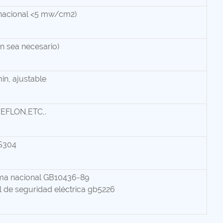
r nacional <5 mw/cm2)
 sea necesario)
n, ajustable
EFLON,ETC,.
S304
ma nacional GB10436-89
 de seguridad eléctrica gb5226