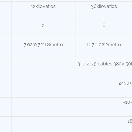
12kilovatios
36kilovatios
2
6
7.02*0.72*1.8metro
11.7*1.02*2metro
3 fases 5 cables 380v 50
2450
-10
≤