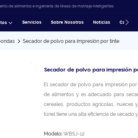
to de alimentos e ingeniería de líneas de montaje inteligentes.
Servicios
Sobre Nosotros
Noticias
Casos
tos
oondas
Secador de polvo para impresión por tinte
Secador de polvo para impresión po
El secador de polvo para impresión por 
de alimentos y es adecuado para seca
cereales, productos agrícolas, nueces 
túnel tiene una alta eficiencia de secado
Modelo:
WBSJ-12