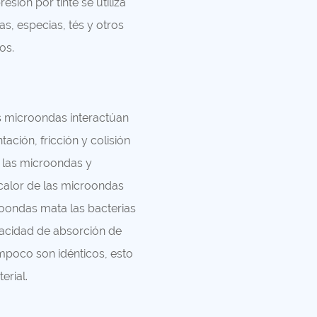
sión por tinte se utiliza
as, especias, tés y otros
os.
s microondas interactúan
ación, fricción y colisión
e las microondas y
 calor de las microondas
croondas mata las bacterias
apacidad de absorción de
mpoco son idénticos, esto
erial.