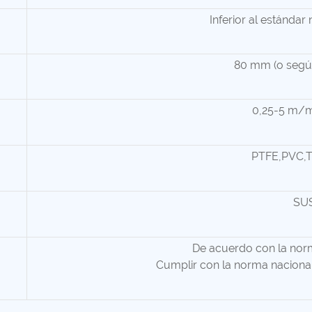
Inferior al estánda
80 mm (o según
0,25-5 m/mi
PTFE,PVC,T
SU
De acuerdo con la nor
Cumplir con la norma nacional