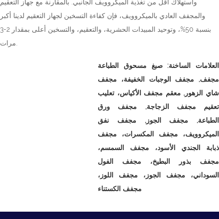
واستهلاك أقل من تغذية الميكروويف الجانبي. بالمقارنة مع جهاز التعقيم
والمجفف العادي بالميكروويف، فإن كفاءة التسخين لجهاز التعقيم لدينا أكبر
بنسبة 50%، وتوحيد المبيدات الحشرية، والتعقيم، والتسخين أعلى بمقدار 2-3
مرات.
العلامات الساخنة:
صبغ مسحوق الطباعة
مجفف,
مجفف الوجبات الخفيفة،
مجفف
اي الزهور,
معقم مجفف الأكياس،
تعليب
تعقيم مجفف الزجاجة,
مجفف ورق
الطباعة,
مجفف الجوز,
مجفف نفق
الميكروويف، مجفف المكسرات، مجفف
ذبابة الجندي الأسود، مجفف السمسم،
مجفف بذور البطيخ، مجفف الفول
السوداني، مجفف الجوز، مجفف اللوز،
مجفف الكستناء