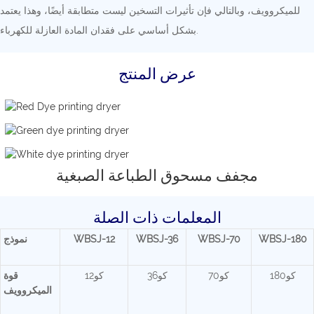
للميكروويف، وبالتالي فإن تأثيرات التسخين ليست متطابقة أيضًا، وهذا يعتمد
بشكل أساسي على فقدان المادة العازلة للكهرباء.
عرض المنتج
مجفف مسحوق الطباعة الصبغية
المعلمات ذات الصلة
WBSJ-180
WBSJ-70
WBSJ-36
WBSJ-12
نموذج
كو180
كو70
كو36
كو12
قوة
الميكروويف