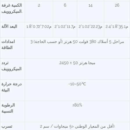
26
14
6
2
الكمية غرفة
الميكروويف.
م35.1*1.8*2.4
م22.23*1.02*2
م11.7*1.02*2
م7.02*0.72*1.8
البعد الآلة
3 مراحل 5 أسلاك 380 فولت 50 هرتز (أو حسب الحاجة)
امدادات
الطاقة
2450 ± 50 ميجا هرتز
تردد
الميكروويف
-10~50℃
درجة حرارة
البيئة
≤80%
الرطوبة
النسبية
أقل من المعيار الوطني <5 ميجاوات / سم 2)
تسرب