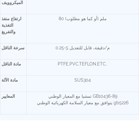
الميكروويف
80 ملم (أو كما هو مطلوب)
ارتفاع منفذ
التغذية
والتفريغ
0.25-5 م/دقيقة، قابل للتعديل
سرعة الناقل
PTFE,PVC,TEFLON,ETC,.
مادة الناقل
SUS304
مادة الآلة
تمشيا مع المعيار الوطني GB10436-89
المعايير
يتوافق مع معيار السلامة الكهربائية الوطني gb5226