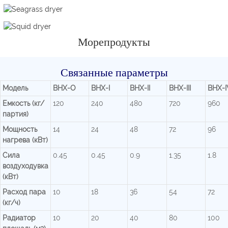
Морепродукты
Связанные параметры
Модель
BHX-O
BHX-I
BHX-II
BHX-III
BHX-I
Емкость (кг/
120
240
480
720
960
партия)
Мощность
14
24
48
72
96
нагрева (кВт)
Сила
0.45
0.45
0.9
1.35
1.8
воздуходувка
(кВт)
Расход пара
10
18
36
54
72
(кг/ч)
Радиатор
10
20
40
80
100