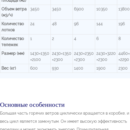
площадь (м2)
Объем ветра
3450
3450
6900
10350
13800
(м3/ч)
Количество
24
48
96
144
196
лотков
Количество
1
2
4
6
8
тележек
Размер (мм)
1430×1350
2430×1350
2430×2350
2430×3220
4460×
×2100
×2300
×2300
×2300
×2290
Вес (кг)
600
930
1400
1900
2300
Основные особенности
Большая часть горячих ветров циклически вращается в коробке, и
весь цикл является замкнутым. Он имеет высокую эффективность
передачи и может экономить энергию. Принудительная