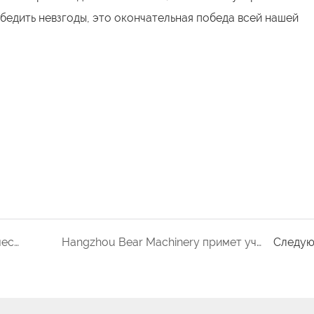
бедить невзгоды, это окончательная победа всей нашей
Повышение эффективности и качества промышленной сушки: демонстрация совершенства промышленных дегидраторов пищевых продуктов
Hangzhou Bear Machinery примет участие в 14-й ярмарке китайских товаров в Казахстане, которая пройдет 21-24 мая. 2016
Следу