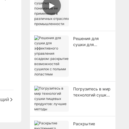
сушилкой:
понимание ее
применения в
различных
отраслях
промышленности
Решения для
сушки для
эффективного
управления
осадком:
раскрытие
возможностей
сушилок с полыми
лопастями
Погрузитесь в мир
технологий сушки
ющий
пищевых
продуктов: лучшие
методы
Раскрытие