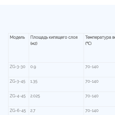
Модель
Площадь кипящего слоя
Температура в
(м2)
(℃)
ZG-3-30
0.9
70-140
ZG-3-45
1.35
70-140
ZG-4-45
2.025
70-140
ZG-6-45
2.7
70-140