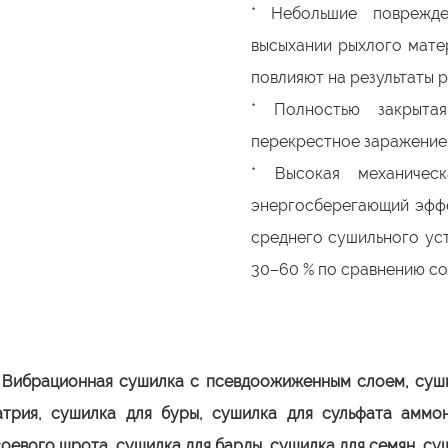
* Небольшие поврежде
высыхании рыхлого мате
повлияют на результаты р
* Полностью закрытая
перекрестное заражение 
* Высокая механическ
энергосберегающий эффе
среднего сушильного ус
30–60 % по сравнению с
,
Вибрационная сушилка с псевдоожиженным слоем, суши
атрия, сушилка для буры, сушилка для сульфата аммо
оевого шрота, сушилка для барды, сушилка для семян, суш