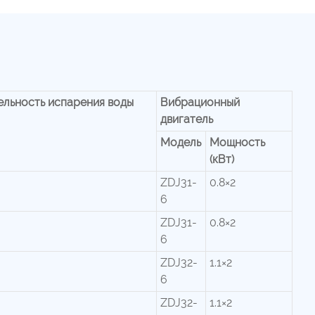
льность испарения воды
Вибрационный
двигатель
Модель
Мощность
(кВт)
ZDJ31-
0.8×2
6
ZDJ31-
0.8×2
6
ZDJ32-
1.1×2
6
ZDJ32-
1.1×2