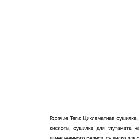
Горячие Теги:
Цикламатная сушилка
кислоты, сушилка для глутамата н
измельченного редиса, сушилка для с