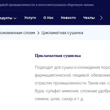
ищевой промышленности и интеллектуальную сборочную линию.
Услуги
О Нас
Новости
Чехлы
Конт
одукты
оожиженным слоем
Цикламатная сушилка
Цикламатная сушилка
Подходит для сушки и охлаждения поро
фармацевтической, пищевой, обезвожен
отраслях промышленности. Такие как: с
бура, сульфат аммония, сложные удобре
семена, шлак, сахар и т. д.