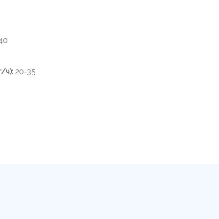
40
/ч):
20-35