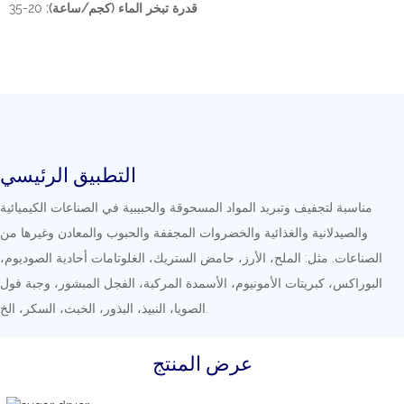
قدرة تبخر الماء (كجم/ساعة):
20-35
التطبيق الرئيسي
مناسبة لتجفيف وتبريد المواد المسحوقة والحبيبية في الصناعات الكيميائية
والصيدلانية والغذائية والخضروات المجففة والحبوب والمعادن وغيرها من
الصناعات. مثل: الملح، الأرز، حامض الستريك، الغلوتامات أحادية الصوديوم،
البوراكس، كبريتات الأمونيوم، الأسمدة المركبة، الفجل المبشور، وجبة فول
الصويا، النبيذ، البذور، الخبث، السكر، الخ.
عرض المنتج