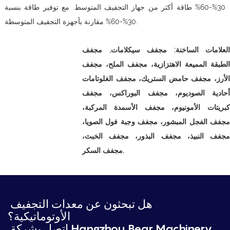
30%-60% طاقة أكثر من جهاز التجفيف المتوسط. مع توفير طاقة بنسبة
30%-60% مقارنة بأجهزة التجفيف المتوسطة.
العلامات الساخنة:
مجفف سيكلامات,
مجفف
الطبقة المميعة الاهتزازية، مجفف الملح، مجفف
الأرز، مجفف حامض الستريك، مجفف الغلوتامات
أحادية الصوديوم، مجفف البوراكس، مجفف
كبريتات الأمونيوم، مجفف الأسمدة المركبة،
مجفف الفجل المبشور، مجفف وجبة فول الصويا،
مجفف النبيذ، مجفف البذور، مجفف الخبث،
مجفف السكر.
هل تبحثون عن معدات التجفيف
الأوتوماتيكية؟
اتصل بشركة Hangzhou Bear Machinery.