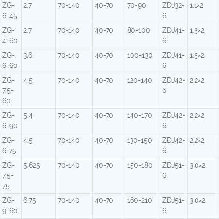
ZG-
2.7
70-140
40-70
70-90
ZDJ32-
1.1×2
6-45
6
ZG-
2.7
70-140
40-70
80-100
ZDJ41-
1.5×2
4-60
6
ZG-
3.6
70-140
40-70
100-130
ZDJ41-
1.5×2
6-60
6
ZG-
4.5
70-140
40-70
120-140
ZDJ42-
2.2×2
7.5-
6
60
ZG-
5.4
70-140
40-70
140-170
ZDJ42-
2.2×2
6-90
6
ZG-
4.5
70-140
40-70
130-150
ZDJ42-
2.2×2
6-75
6
ZG-
5.625
70-140
40-70
150-180
ZDJ51-
3.0×2
7.5-
6
75
ZG-
6.75
70-140
40-70
160-210
ZDJ51-
3.0×2
9-60
6