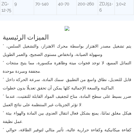
ZG-
9
70-140
40-70
200-260
ZDJ51-
3.0×2
12-75
6
الميزات الرئيسية
* يتم تشغيل مصدر الاهتزاز بواسطة محرك الاهتزاز، والتشغيل السلس،
وسهولة الصيانة، وانخفاض مستوى الضجيج، والعمر الطويل.
* التماثل المميع، لا توجد فجوات ميتة وظاهرة مكسورة، مما يتيح منتجات
مجففة ومبردة موحدة.
* قابل للتعديل، نطاق واسع من التطبيق. سمك المادة، سرعة الحركة داخل
الماكينة والسعة الإجمالية كلها يمكن أن تحقق تعديلًا بدون خطوات.
* ضرر بسيط على سطح المادة، متاح لتجفيف المواد القابلة للتفتيت، عندما
لا تؤثر الجزيئات غير المنتظمة على نتائج العمل.
* هيكل مغلق تمامًا، يمنع بشكل فعال انتقال العدوى بين المادة والهواء. بيئة
عمل نظيفة.
* كفاءة ميكانيكية وكفاءة حرارية عالية، تأثير مثالي لتوفير الطاقة، حوالي