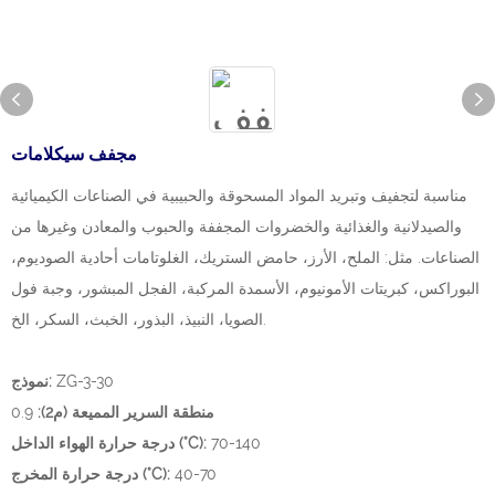
مجفف سيكلامات
مناسبة لتجفيف وتبريد المواد المسحوقة والحبيبية في الصناعات الكيميائية
والصيدلانية والغذائية والخضروات المجففة والحبوب والمعادن وغيرها من
الصناعات. مثل: الملح، الأرز، حامض الستريك، الغلوتامات أحادية الصوديوم،
البوراكس، كبريتات الأمونيوم، الأسمدة المركبة، الفجل المبشور، وجبة فول
الصويا، النبيذ، البذور، الخبث، السكر، الخ.
ZG-3-30
نموذج:
منطقة السرير المميعة (م2):
0.9
70-140
درجة حرارة الهواء الداخل (°C):
40-70
درجة حرارة المخرج (°C):