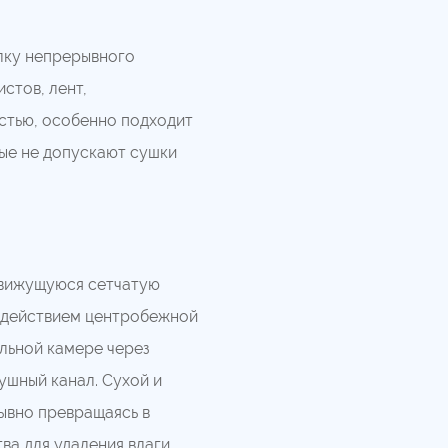
лку непрерывного
стов, лент,
стью, особенно подходит
ые не допускают сушки
движущуюся сетчатую
д действием центробежной
ильной камере через
ушный канал. Сухой и
рывно превращаясь в
ва для удаления влаги.