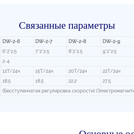
Связанные параметры
DW-2-6
DW-2-7
DW-2-8
DW-2-9
6*2*2.5
7*2*2.5
8*2*2.5
9*2*2.5
2-4
12Т/24ч
15Т/24ч
20Т/24ч
22Т/24ч
18.5
18.5
22.2
27.5
(Бесступенчатая регулировка скорости) (Электромагнит
Основные о