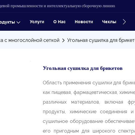
ищевой промышленности и интеллектуальную сборочную линию.
Услуги
О Нас
Новости
Чехлы
Конт
одукты
а с многослойной сеткой
Угольная сушилка для брике
Угольная сушилка для брикетов
Область применения сушилки для брике
как пищевая, фармацевтическая, химиче
различных материалов, включая фр
продукты, химические соединения 
сушильное оборудование обеспечивае
его пригодным для широкого спектр