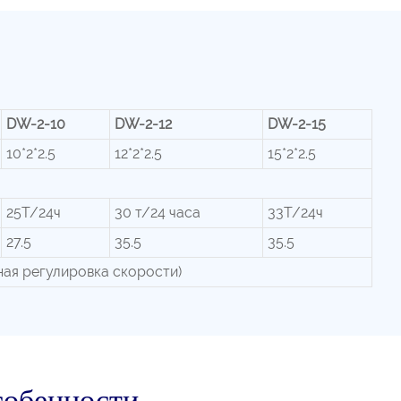
DW-2-10
DW-2-12
DW-2-15
10*2*2.5
12*2*2.5
15*2*2.5
25Т/24ч
30 т/24 часа
33Т/24ч
27.5
35.5
35.5
ная регулировка скорости)
собенности