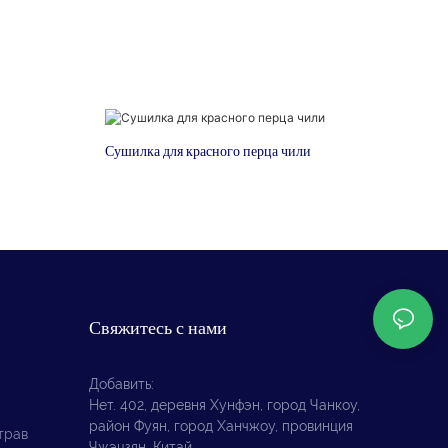
Сушилка для красного перца чили
Свяжитесь с нами
Добавить:
Нет. 402, деревня Хунфэн, город Чанкоу,
район Фуян, город Ханчжоу, провинция
трав
Чжэцзян, Китай.