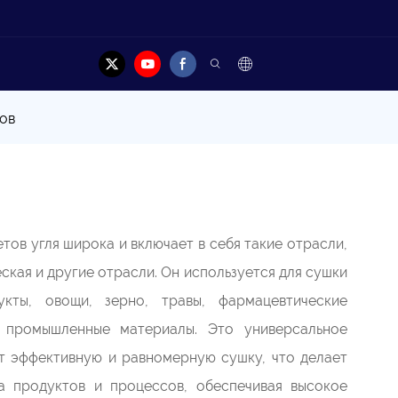
акт
тов
тов угля широка и включает в себя такие отрасли,
ская и другие отрасли. Он используется для сушки
укты, овощи, зерно, травы, фармацевтические
и промышленные материалы. Это универсальное
т эффективную и равномерную сушку, что делает
а продуктов и процессов, обеспечивая высокое