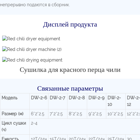
непрерывно подаются в сборник.
Дисплей продукта
Сушилка для красного перца чили
Связанные параметры
Модель
DW-2-6
DW-2-7
DW-2-8
DW-2-9
DW-2-
DW-2
10
12
Размер (м)
6*2*2.5
7*2*2.5
8*2*2.5
9*2*2.5
10*2*2.5
12*2*2.
Цикл сушки
2-4
(ч)
Емкость
12Т/24ч
15Т/24ч
20Т/24ч
22Т/24ч
25Т/24ч
30