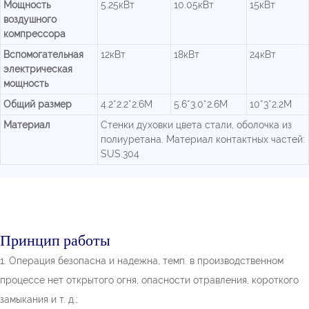
Мощность
5.25кВт
10.05кВт
15кВт
воздушного
компрессора
Вспомогательная
12кВт
18кВт
24кВт
электрическая
мощность
Общий размер
4.2*2.2*2.6М
5.6*3.0*2.6М
10*3*2.2М
Материал
Стенки духовки цвета стали, оболочка из
полиуретана. Материал контактных частей:
SUS.304
Принцип работы
1. Операция безопасна и надежна, темп. в производственном
процессе нет открытого огня, опасности отравления, короткого
замыкания и т. д.;