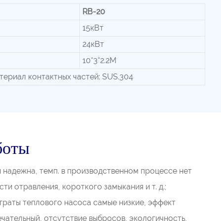
RB-20
15кВт
24кВт
10*3*2.2М
териал контактных частей: SUS.304
боты
и надежна, темп. в производственном процессе нет
ти отравления, короткого замыкания и т. д.;
траты теплового насоса самые низкие, эффект
чательный, отсутствие выбросов, экологичность,