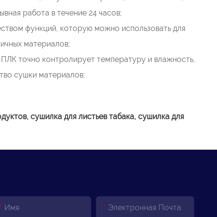
вная работа в течение 24 часов;
еством функций, которую можно использовать для
личных материалов;
, ПЛК точно контролирует температуру и влажность,
тво сушки материалов;
уктов, сушилка для листьев табака, сушилка для
Имя
Электронная Почта