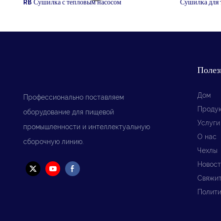
RB Сушилка с тепловым насосом
Сушилка для 
Полез
Дом
Профессионально поставляем
Проду
оборудование для пищевой
Услуги
промышленности и интеллектуальную
О нас
сборочную линию.
Чехлы
Новост
Свяжит
Полити