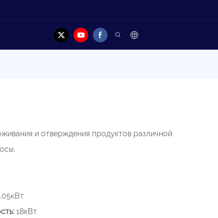
акт
оживания и отверждения продуктов различной
осы.
.05кВт
сть:
18кВт