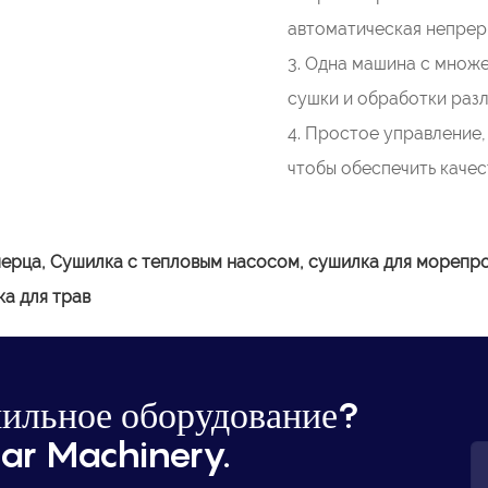
автоматическая непреры
3. Одна машина с множ
сушки и обработки раз
4. Простое управление
чтобы обеспечить качес
перца,
Сушилка с тепловым насосом, сушилка для морепрод
ка для трав
ильное оборудование?
ar Machinery.