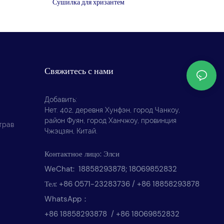
Сушилка для хризантем
Свяжитесь с нами
Добавить:
Нет. 402, деревня Хунфэн, город Чанкоу,
район Фуян, город Ханчжоу, провинция
трав
Чжэцзян, Китай.
Контактное лицо: Элси
WeChat: 18858293878; 18069852832
Тел: +86 0571-23283736 / +86 18858293878
WhatsApp：
+86 18858293878 / +86 18069852832