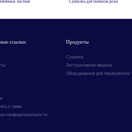
табачных листьев
Сушилка для тычинок розы
ные ссылки
Продукты
Сушилка
кты
Экстрактивная машина
Оборудование для переработки 
и
есь с нами
ка конфиденциальности