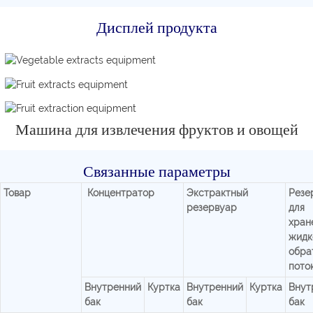
Дисплей продукта
Машина для извлечения фруктов и овощей
Связанные параметры
Товар
Концентратор
Экстрактный
Резе
резервуар
для
хран
жидк
обра
пото
Внутренний
Куртка
Внутренний
Куртка
Внут
бак
бак
бак