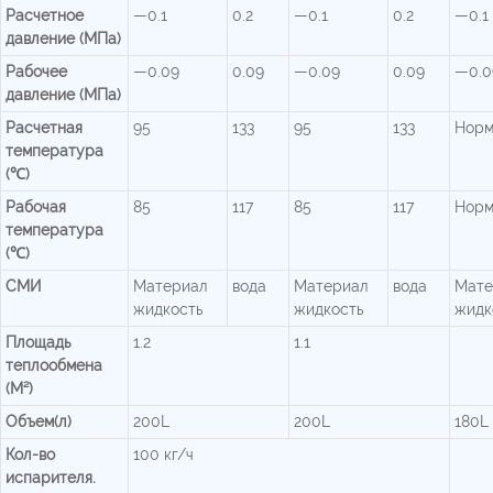
Расчетное
—0.1
0.2
—0.1
0.2
—0.1
давление (МПа)
Рабочее
—0.09
0.09
—0.09
0.09
—0.0
давление (МПа)
Расчетная
95
133
95
133
Норм
температура
(℃)
Рабочая
85
117
85
117
Норм
температура
(℃)
СМИ
Материал
вода
Материал
вода
Мате
жидкость
жидкость
жидк
Площадь
1.2
1.1
теплообмена
(М²)
Объем(л)
200L
200L
180L
Кол-во
100 кг/ч
испарителя.