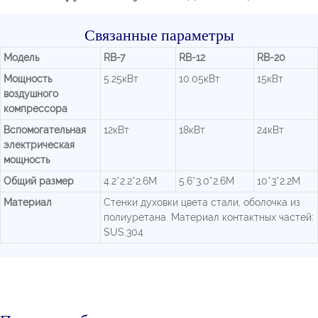
Связанные параметры
Модель
RB-7
RB-12
RB-20
Мощность
5.25кВт
10.05кВт
15кВт
воздушного
компрессора
Вспомогательная
12кВт
18кВт
24кВт
электрическая
мощность
Общий размер
4.2*2.2*2.6М
5.6*3.0*2.6М
10*3*2.2М
Материал
Стенки духовки цвета стали, оболочка из
полиуретана. Материал контактных частей:
SUS.304