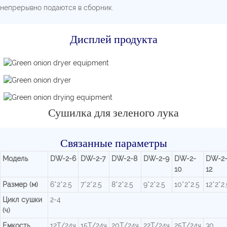
непрерывно подаются в сборник.
Дисплей продукта
Сушилка для зеленого лука
Связанные параметры
Модель
DW-2-6
DW-2-7
DW-2-8
DW-2-9
DW-2-
DW-2
10
12
Размер (м)
6*2*2.5
7*2*2.5
8*2*2.5
9*2*2.5
10*2*2.5
12*2*2.
Цикл сушки
2-4
(ч)
Емкость
12Т/24ч
15Т/24ч
20Т/24ч
22Т/24ч
25Т/24ч
30