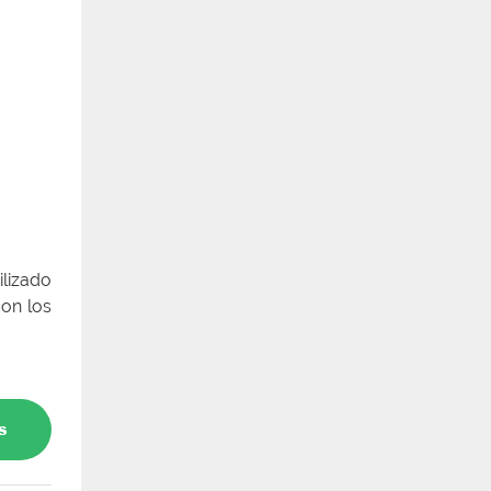
ilizado
con los
s