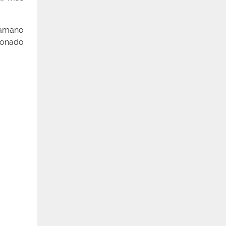
 tamaño
cionado