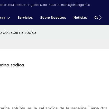
to de alimentos e ingeniería de líneas de montaje inteligentes.
Servicios
Sobre Nosotros
Noticias
Casos
tos
o de sacarina sódica
arina sódica
rina soluble, es la sal sódica de la sacarina. Tiene dos