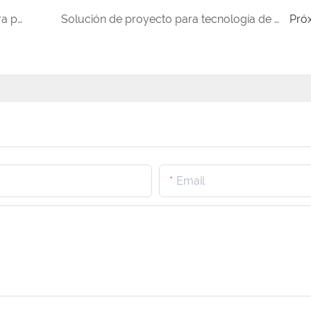
Innovaciones en tecnología de secado para proteínas vegetales
Solución de proyecto para tecnología de secado de agentes reductores de agua.
Pró
Email