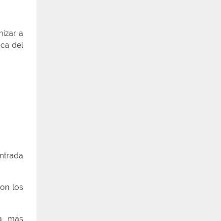
mizar a
ica del
entrada
on los
a, más