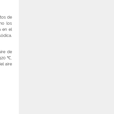
itos de
no los
 en el
sódica.
ire de
 320 ℃,
el aire