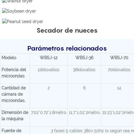
Secador de nueces
Parámetros relacionados
Modelo
WBSJ-12
WBSJ-36
WBSJ-70
Potencia del
12kilovatios
36kilovatios
70kilovatios
microondas
Cantidad de
2
6
14
cámara de
microondas.
Dimensión de
7.02*0.72*1.8metro
11.7*1.02*2metro
22.23*1.02*2metr
la máquina
Fuente de
3 fases 5 cables 380v 50hz (o según sea n