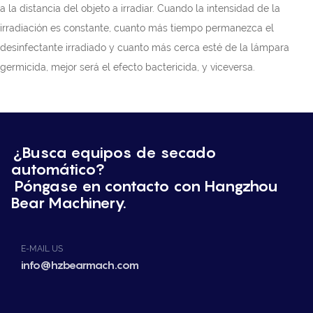
a la distancia del objeto a irradiar. Cuando la intensidad de la
irradiación es constante, cuanto más tiempo permanezca el
desinfectante irradiado y cuanto más cerca esté de la lámpara
germicida, mejor será el efecto bactericida, y viceversa.
¿Busca equipos de secado
automático?
Póngase en contacto con Hangzhou
Bear Machinery.
E-MAIL US
info@hzbearmach.com