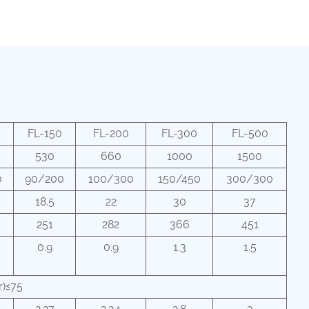
FL-150
FL-200
FL-300
FL-500
530
660
1000
1500
0
90/200
100/300
150/450
300/300
18.5
22
30
37
251
282
366
451
0.9
0.9
1.3
1.5
r)≤75