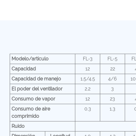
Modelo/artículo
FL-3
FL-5
F
Capacidad
12
22
Capacidad de manejo
1.5/4.5
4/6
10
El poder del ventilador
2.2
3
Consumo de vapor
12
23
Consumo de aire
0.3
1.3
comprimido
Ruido