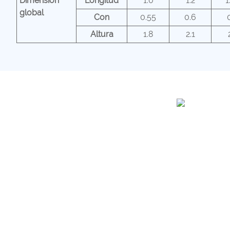
Dimensión
Longitud
1.0
1.2
1
global
Con
0.55
0.6
Altura
1.8
2.1