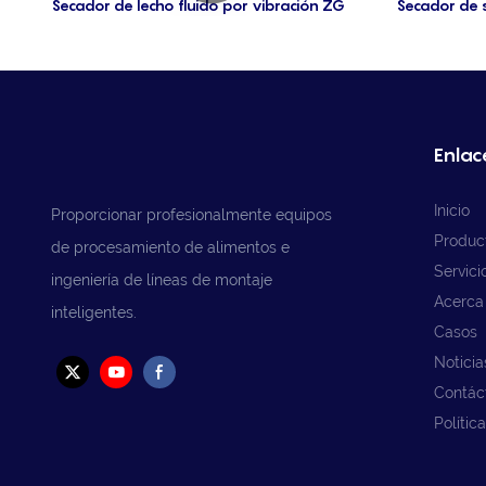
Secador de lecho fluido por vibración ZG
Secador de 
Enlace
Inicio
Proporcionar profesionalmente equipos
Produc
de procesamiento de alimentos e
Servici
ingeniería de líneas de montaje
Acerca
inteligentes.
Casos
Noticia
Contác
Polític