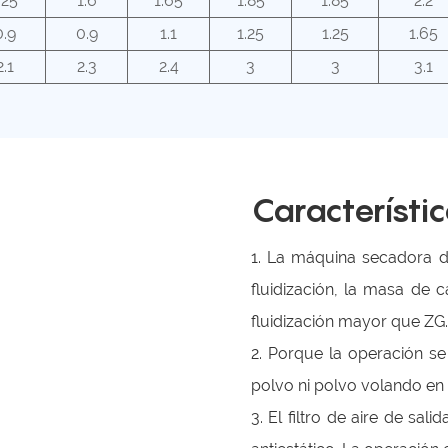
.25
1.6
1.65
1.85
1.85
2.2
0.9
0.9
1.1
1.25
1.25
1.65
2.1
2.3
2.4
3
3
3.1
Característi
1. La máquina secadora de
fluidización, la masa de 
fluidización mayor que ZG.
2. Porque la operación se
polvo ni polvo volando en 
3. El filtro de aire de sal