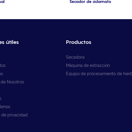
sal
Secador de ciclamato
s útiles
Productos
Secadora
tos
Máquina de extracción
os
Equipo de procesamiento de hier
 de Nosotros
s
tenos
a de privacidad