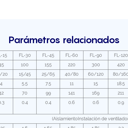
Parámetros relacionados
L-15
FL-30
FL-45
FL-60
FL-90
FL-120
45
100
155
220
300
420
/20
15/45
25/65
40/80
60/120
80/16
4
5.5
7.5
11
15
18.5
42
70
99
141
169
211
0.3
0.4
0.4
0.6
0.6
0.9
(AislamientoInstalación de ventilado