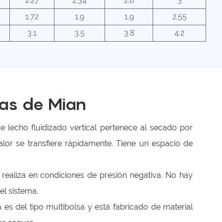
2.27
2.34
2.8
3
1.72
1.9
1.9
2.55
3.1
3.5
3.8
4.2
cas de Mian
 lecho fluidizado vertical pertenece al secado por
calor se transfiere rápidamente. Tiene un espacio de
 realiza en condiciones de presión negativa. No hay
el sistema.
ida es del tipo multibolsa y está fabricado de material