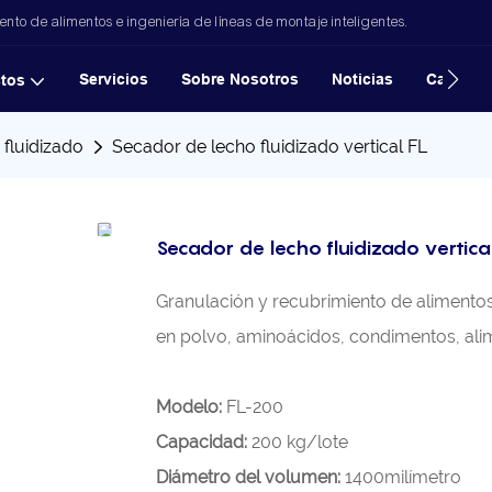
to de alimentos e ingeniería de líneas de montaje inteligentes.
Servicios
Sobre Nosotros
Noticias
Casos
tos
fluidizado
Secador de lecho fluidizado vertical FL
Secador de lecho fluidizado vertica
Granulación y recubrimiento de alimentos
en polvo, aminoácidos, condimentos, alim
Modelo:
FL-200
Capacidad:
200 kg/lote
Diámetro del volumen:
1400milímetro