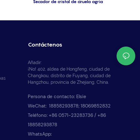
Secador de cristal de ciruela agria
Contáctenos
Añadir:
¡No! 402, aldea de Hongfeng, ciudad de
Changkou, distrito de Fuyang, ciudad de
bas
Hangzhou, provincia de Zhejiang, China.
Persona de contacto: Elsie
WeChat: 18858293878; 18069852832
Teléfono: +86 0571-23283736 / +86
18858293878
WhatsApp: