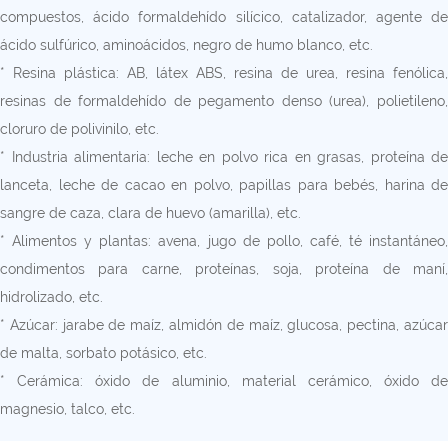
compuestos, ácido formaldehído silícico, catalizador, agente de
ácido sulfúrico, aminoácidos, negro de humo blanco, etc.
* Resina plástica: AB, látex ABS, resina de urea, resina fenólica,
resinas de formaldehído de pegamento denso (urea), polietileno,
cloruro de polivinilo, etc.
* Industria alimentaria: leche en polvo rica en grasas, proteína de
lanceta, leche de cacao en polvo, papillas para bebés, harina de
sangre de caza, clara de huevo (amarilla), etc.
* Alimentos y plantas: avena, jugo de pollo, café, té instantáneo,
condimentos para carne, proteínas, soja, proteína de maní,
hidrolizado, etc.
* Azúcar: jarabe de maíz, almidón de maíz, glucosa, pectina, azúcar
de malta, sorbato potásico, etc.
* Cerámica: óxido de aluminio, material cerámico, óxido de
magnesio, talco, etc.