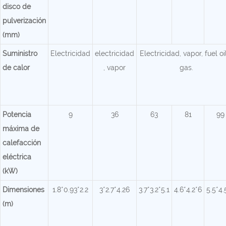
disco de
pulverización
(mm)
Suministro
Electricidad
electricidad
Electricidad, vapor, fuel oi
de calor
, vapor
gas.
Potencia
9
36
63
81
99
máxima de
calefacción
eléctrica
(kW)
Dimensiones
1.8*0.93*2.2
3*2.7*4.26
3.7*3.2*5.1
4.6*4.2*6
5.5*4.
(m)