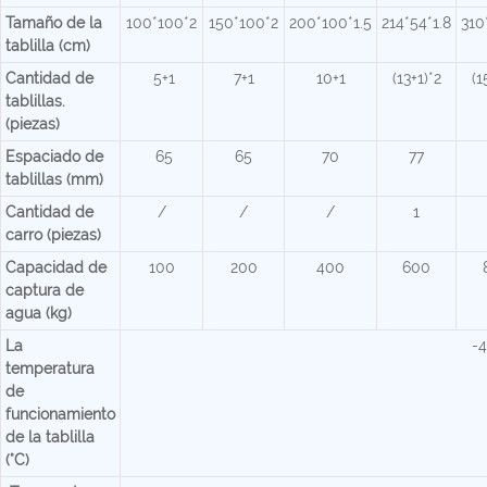
Tamaño de la
100*100*2
150*100*2
200*100*1.5
214*54*1.8
310
tablilla (cm)
Cantidad de
5+1
7+1
10+1
(13+1)*2
(1
tablillas.
(piezas)
Espaciado de
65
65
70
77
tablillas (mm)
Cantidad de
/
/
/
1
carro (piezas)
Capacidad de
100
200
400
600
captura de
agua (kg)
La
-
temperatura
de
funcionamiento
de la tablilla
(°C)