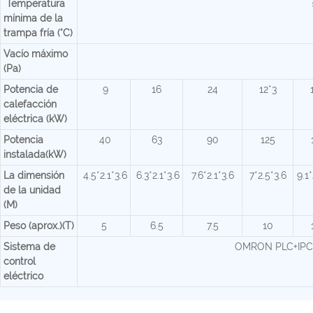
Temperatura
mínima de la
trampa fría (°C)
Vacío máximo
(Pa)
Potencia de
9
16
24
12*3
calefacción
eléctrica (kW)
Potencia
40
63
90
125
instalada(kW)
La dimensión
4.5*2.1*3.6
6.3*2.1*3.6
7.6*2.1*3.6
7*2.5*3.6
9.1*
de la unidad
(M)
Peso (aprox.)(T)
5
6.5
7.5
10
Sistema de
OMRON PLC+IPC(C
control
eléctrico