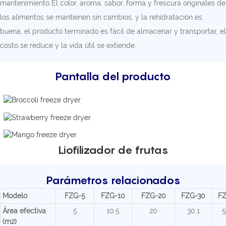
mantenimiento El color, aroma, sabor, forma y frescura originales de
los alimentos se mantienen sin cambios, y la rehidratación es
buena, el producto terminado es fácil de almacenar y transportar, el
costo se reduce y la vida útil se extiende.
Pantalla del producto
Liofilizador de frutas
Parámetros relacionados
Modelo
FZG-5
FZG-10
FZG-20
FZG-30
F
Área efectiva
5
10.5
20
30.1
5
(m2)