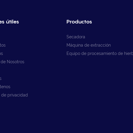
s útiles
Productos
Secadora
tos
Máquina de extracción
os
Equipo de procesamiento de hier
 de Nosotros
s
tenos
a de privacidad