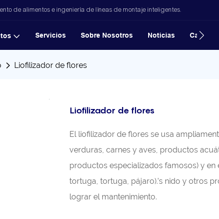
to de alimentos e ingeniería de líneas de montaje inteligentes.
Servicios
Sobre Nosotros
Noticias
Casos
tos
o
Liofilizador de flores
Liofilizador de flores
El liofilizador de flores se usa ampliame
verduras, carnes y aves, productos acuá
productos especializados famosos) y en el
tortuga, tortuga, pájaro).’s nido y otros 
lograr el mantenimiento.