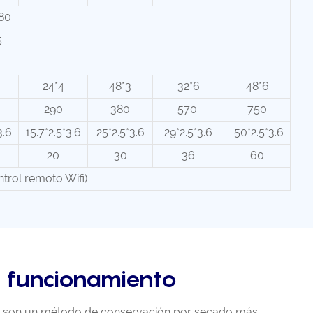
80
5
24*4
48*3
32*6
48*6
290
380
570
750
3.6
15.7*2.5*3.6
25*2.5*3.6
29*2.5*3.6
50*2.5*3.6
20
30
36
60
rol remoto Wifi)
e funcionamiento
dos son un método de conservación por secado más