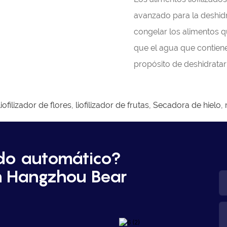
avanzado para la deshidr
congelar los alimentos 
que el agua que contiene
propósito de deshidratar
filizador de flores, liofilizador de frutas,
Secadora de hielo,
do automático?
n Hangzhou Bear