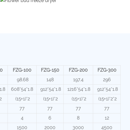
0
FZG-100
FZG-150
FZG-200
FZG-300
98.68
148
197.4
296
1.8
608*54*1.8
912*54*1.8
1216*54*1.8
912*54*1.8
2
(15+1)*2
(15+1)*2
(15+1)*2
(15+1)*2*2
77
77
77
77
4
6
8
12
1500
2000
3000
4500