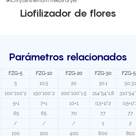
Liofilizador de flores
Parámetros relacionados
FZG-5
FZG-10
FZG-20
FZG-30
FZG-5
5
10.5
20
30.1
50.31
100*100*2
150*100*2
200*100*1.5
214*54*1.8
310*54*
5+1
7+1
10+1
(13+1)*2
(15+1)*
65
65
70
77
77
/
/
/
1
2
100
200
400
600
800