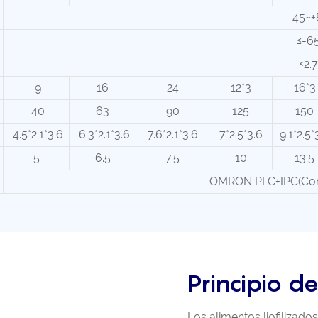
-45~+
≤-6
≤2.7
9
16
24
12*3
16*3
40
63
90
125
150
4.5*2.1*3.6
6.3*2.1*3.6
7.6*2.1*3.6
7*2.5*3.6
9.1*2.5*
5
6.5
7.5
10
13.5
OMRON PLC+IPC(Cont
Principio d
Los alimentos liofiliza