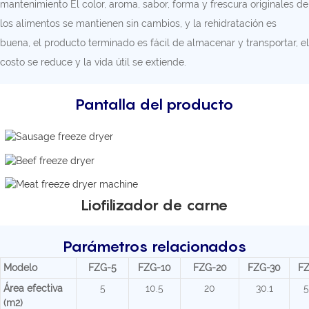
mantenimiento El color, aroma, sabor, forma y frescura originales de
los alimentos se mantienen sin cambios, y la rehidratación es
buena, el producto terminado es fácil de almacenar y transportar, el
costo se reduce y la vida útil se extiende.
Pantalla del producto
Liofilizador de carne
Parámetros relacionados
Modelo
FZG-5
FZG-10
FZG-20
FZG-30
F
Área efectiva
5
10.5
20
30.1
5
(m2)