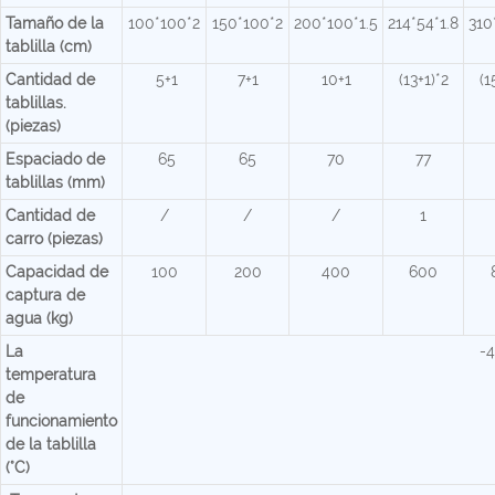
Tamaño de la
100*100*2
150*100*2
200*100*1.5
214*54*1.8
310
tablilla (cm)
Cantidad de
5+1
7+1
10+1
(13+1)*2
(1
tablillas.
(piezas)
Espaciado de
65
65
70
77
tablillas (mm)
Cantidad de
/
/
/
1
carro (piezas)
Capacidad de
100
200
400
600
captura de
agua (kg)
La
-
temperatura
de
funcionamiento
de la tablilla
(°C)