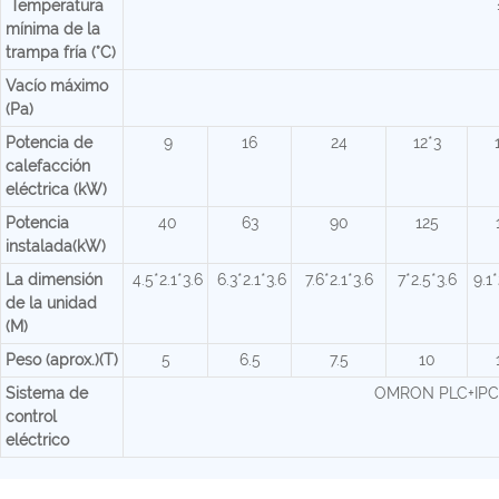
Temperatura
mínima de la
trampa fría (°C)
Vacío máximo
(Pa)
Potencia de
9
16
24
12*3
calefacción
eléctrica (kW)
Potencia
40
63
90
125
instalada(kW)
La dimensión
4.5*2.1*3.6
6.3*2.1*3.6
7.6*2.1*3.6
7*2.5*3.6
9.1*
de la unidad
(M)
Peso (aprox.)(T)
5
6.5
7.5
10
Sistema de
OMRON PLC+IPC(C
control
eléctrico