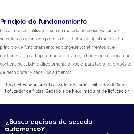
Principio de funcionamiento
Los alimentos liofilizados son un método de conservación por
secado más avanzado para la deshidratación de alimentos. Su
principio de funcionamiento es congelar los alimentos que
contienen agua a baja temperatura y luego hacer que el agua que
contiene se sublime directamente al vacío, para lograr el propósito
de deshidratar y secar los alimentos.
Productos populares: liofilizador de carne, liofilizador de flores,
liofilizador de frutas.
Secadora de hielo,
máquina de liofilización
¿Busca equipos de secado
automático?