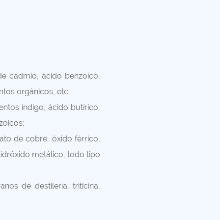
 de cadmio, ácido benzoico,
ntos orgánicos, etc.
ntos índigo, ácido butírico,
zoicos;
ato de cobre, óxido férrico,
idróxido metálico, todo tipo
os de destilería, triticina,