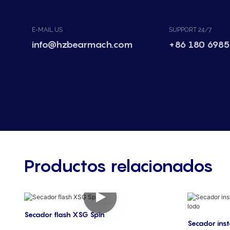
E-MAIL US
SUPPORT 24/7
info@hzbearmach.com
+86 180 6985
Productos relacionados
Secador flash XSG Spin
Secador ins