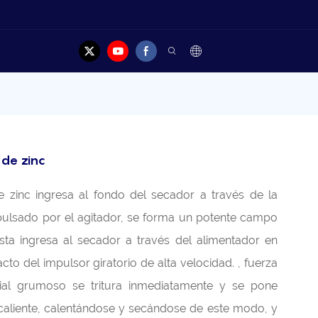
Contacto
de zinc
 zinc ingresa al fondo del secador a través de la
Impulsado por el agitador, se forma un potente campo
pasta ingresa al secador a través del alimentador en
cto del impulsor giratorio de alta velocidad. , fuerza
erial grumoso se tritura inmediatamente y se pone
caliente, calentándose y secándose de este modo, y