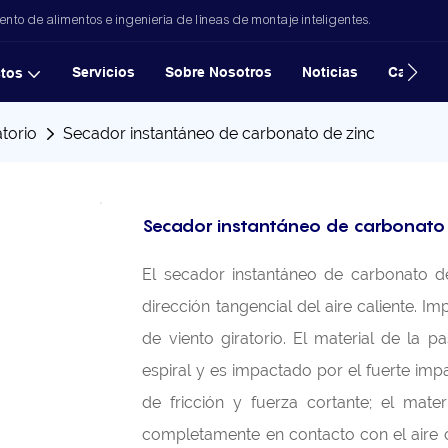
to de alimentos e ingeniería de líneas de montaje inteligentes.
Servicios
Sobre Nosotros
Noticias
Casos
tos
atorio
Secador instantáneo de carbonato de zinc
Secador instantáneo de carbonato 
El secador instantáneo de carbonato de
dirección tangencial del aire caliente. 
de viento giratorio. El material de la 
espiral y es impactado por el fuerte impa
de fricción y fuerza cortante; el mat
completamente en contacto con el aire 