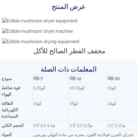
عرض المنتج
مجفف الفطر الصالح للأكل
المعلمات ذات الصلة
RB-20
RB-12
RB-7
نموذج
كو15
كو10.05
كو5.25
قوة ضاغط
الهواء
كو24
كو18
كو12
الطاقة
الكهربائية
المساعدة
م10*3*2.2
م5.6*3.0*2.6
م4.2*2.2*2.6
الحجم الكلي
جدران الفرن فولاذية اللون، سترة من مادة البولي يوريثين
المواد