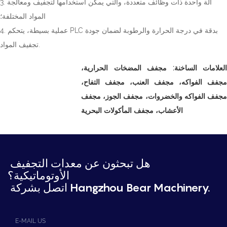
3. آلة واحدة ذات وظائف متعددة، والتي يمكن استخدامها لتجفيف ومعالجة
المواد المختلفة؛
4. عملية بسيطة، يتحكم PLC بدقة في درجة الحرارة والرطوبة لضمان جودة
تجفيف المواد.
العلامات الساخنة: مجفف المضخات الحرارية،
مجفف الفواكه، مجفف العنب، مجفف التفاح،
مجفف الفواكه والخضروات، مجفف الجوز، مجفف
الأعشاب، مجفف المأكولات البحرية
هل تبحثون عن معدات التجفيف
الأوتوماتيكية؟
اتصل بشركة Hangzhou Bear Machinery.
E-MAIL US