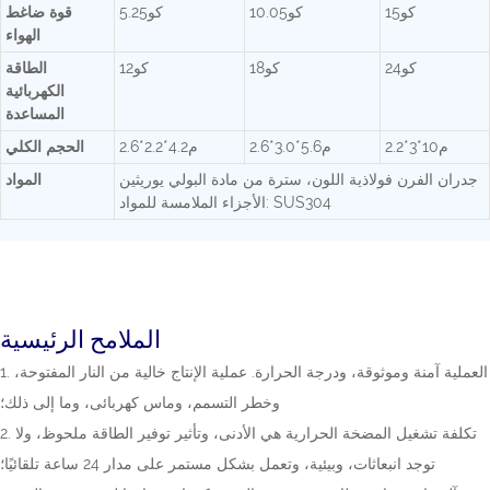
كو15
كو10.05
كو5.25
قوة ضاغط
الهواء
كو24
كو18
كو12
الطاقة
الكهربائية
المساعدة
م10*3*2.2
م5.6*3.0*2.6
م4.2*2.2*2.6
الحجم الكلي
جدران الفرن فولاذية اللون، سترة من مادة البولي يوريثين
المواد
الأجزاء الملامسة للمواد: SUS304
الملامح الرئيسية
1. العملية آمنة وموثوقة، ودرجة الحرارة. عملية الإنتاج خالية من النار المفتوحة،
وخطر التسمم، وماس كهربائى، وما إلى ذلك؛
2. تكلفة تشغيل المضخة الحرارية هي الأدنى، وتأثير توفير الطاقة ملحوظ، ولا
توجد انبعاثات، وبيئية، وتعمل بشكل مستمر على مدار 24 ساعة تلقائيًا؛