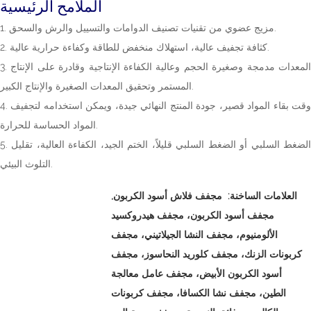
الملامح الرئيسية
1. مزيج عضوي من تقنيات تصنيف الدوامات والتسييل والرش والسحق.
2. كثافة تجفيف عالية، استهلاك منخفض للطاقة وكفاءة حرارية عالية.
3. المعدات مدمجة وصغيرة الحجم وعالية الكفاءة الإنتاجية وقادرة على الإنتاج
المستمر وتحقيق المعدات الصغيرة والإنتاج الكبير.
4. وقت بقاء المواد قصير، جودة المنتج النهائي جيدة، ويمكن استخدامه لتجفيف
المواد الحساسة للحرارة.
5. الضغط السلبي أو الضغط السلبي قليلاً، الختم الجيد، الكفاءة العالية، تقليل
التلوث البيئي.
العلامات الساخنة:
مجفف فلاش أسود الكربون,
مجفف أسود الكربون، مجفف هيدروكسيد
الألومنيوم، مجفف النشا الجيلاتيني، مجفف
كربونات الزنك، مجفف كلوريد النحاسوز، مجفف
أسود الكربون الأبيض، مجفف عامل معالجة
الطين، مجفف نشا الكسافا، مجفف كربونات