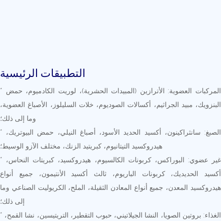
التطبيقات الرئيسية
* المركبات العضوية: الأترازين (المبيدات الحشرية)، لوريت الكادميوم، حمض
البنزويك، مبيد الجراثيم، أكسالات الصوديوم، خلات السليلوز، الأصباغ العضوية،
وما إلى ذلك؛
* الصبغ: سانثراكينون، أكسيد الحديد الأسود، أصباغ النيلي، حمض البيوتريك،
هيدروكسيد التيتانيوم، كبريتيد الزنك، مختلف الآزو الوسيط؛
* غير عضوي: البوراكس، كربونات الكالسيوم، هيدروكسيد، كبريتات النحاس،
أكسيد الحديديك، كربونات الباريوم، ثالث أكسيد الأنتيمون، جميع أنواع
هيدروكسيد المعدن، جميع أنواع المعادن الثقيلة، الملح، الكريوليت الصناعي وما
إلى ذلك؛
* الغذاء: بروتين الصويا، النشا الجيلاتيني، حبوب التقطير، التريتيسين، نشا القمح،