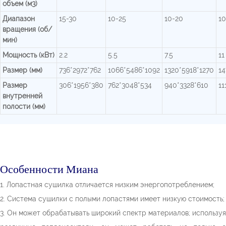
объем (м3)
Диапазон
15-30
10-25
10-20
10
вращения (об/
мин)
Мощность (кВт)
2.2
5.5
7.5
11
Размер (мм)
736*2972*762
1066*5486*1092
1320*5918*1270
14
Размер
306*1956*380
762*3048*534
940*3328*610
11
внутренней
полости (мм)
Особенности Миана
1. Лопастная сушилка отличается низким энергопотреблением;
2. Система сушилки с полыми лопастями имеет низкую стоимость;
3. Он может обрабатывать широкий спектр материалов; используя