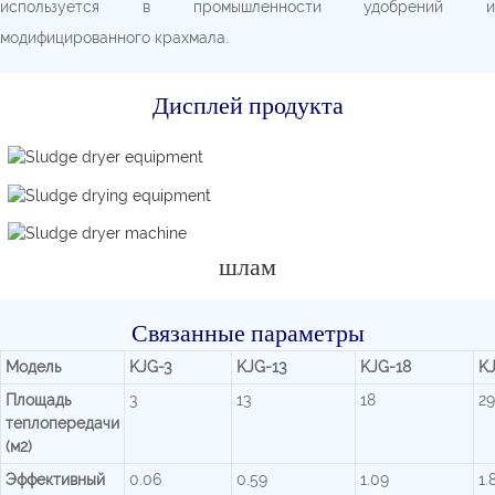
используется в промышленности удобрений и
модифицированного крахмала.
Дисплей продукта
шлам
Связанные параметры
Модель
KJG-3
KJG-13
KJG-18
K
Площадь
3
13
18
29
теплопередачи
(м2)
Эффективный
0.06
0.59
1.09
1.