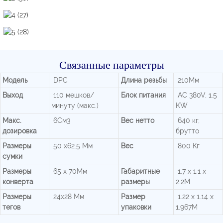
Связанные параметры
Модель
DPC
Длина резьбы
210Мм
Выход
110 мешков/
Блок питания
AC 380V, 1.5
минуту (макс.)
KW
Макс.
6См3
Вес нетто
640 кг,
дозировка
брутто
Размеры
50 x62.5 Мм
Вес
800 Кг
сумки
Размеры
65 x 70Мм
Габаритные
1.7 x 1.1 x
конверта
размеры
2.2М
Размеры
24x28 Мм
Размер
1.22 x 1.14 x
тегов
упаковки
1.967М