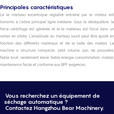
Principales caractéristiques
Le le marteau excentrique réglable entraîné par le moteur est
transmis à l'arbre principal ligne médiane. Sous le déséquilibre, la
force centrifuge est générée et le le matériau est forcé dans un
vortex en orbite. L'amplitude du marteau lourd peut être ajusté en
fonction des différents matériaux et de la taille des mailles. La
machine a structure compacte, petit volume, pas de poussière,
faible bruit, rendement élevé, faible énergie consommation, mobile,
maintenance facile et conforme aux BPF exigences.
Vous recherchez un équipement de
séchage automatique ?
Contactez Hangzhou Bear Machinery.