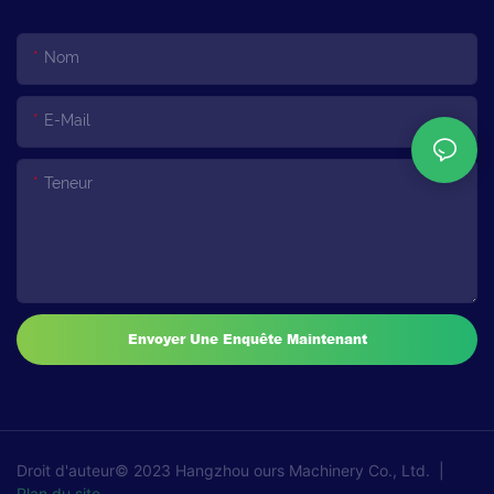
Nom
E-Mail
Teneur
Envoyer Une Enquête Maintenant
Droit d'auteur© 2023
Hangzhou ours Machinery Co., Ltd.
|
Plan du site