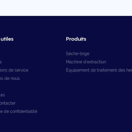
utiles
Produits
Sèche-linge
s
Machine d'extraction
ions de service
Équipement de traitement des he
os de nous
les
ontacter
ue de confidentialité