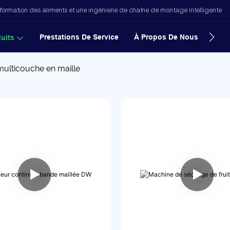
formation des aliments et une ingénierie de chaîne de montage intelligente
Prestations De Service
À Propos De Nous
Nouv
uits
multicouche en maille