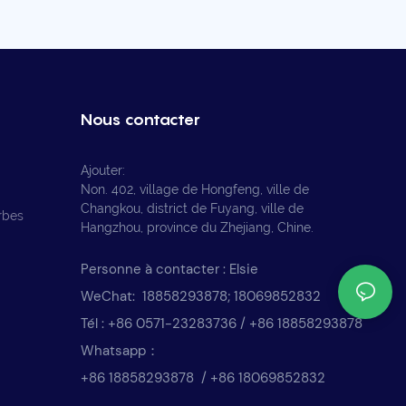
Nous contacter
Ajouter:
Non. 402, village de Hongfeng, ville de
Changkou, district de Fuyang, ville de
rbes
Hangzhou, province du Zhejiang, Chine.
Personne à contacter : Elsie
WeChat: 18858293878; 18069852832
Tél : +86 0571-23283736 / +86 18858293878
Whatsapp：
+86 18858293878 / +86 18069852832