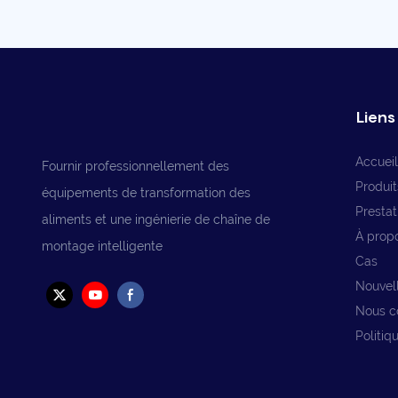
Liens 
Accueil
Fournir professionnellement des
Produit
équipements de transformation des
Prestat
aliments et une ingénierie de chaîne de
À prop
montage intelligente
Cas
Nouvel
Nous c
Politiq