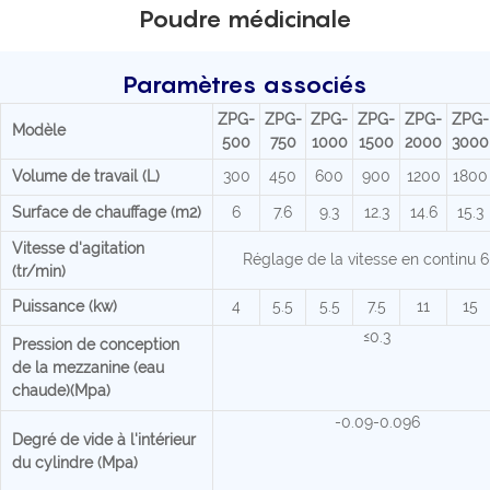
Poudre médicinale
Paramètres associés
ZPG-
ZPG-
ZPG-
ZPG-
ZPG-
ZPG-
Modèle
500
750
1000
1500
2000
3000
Volume de travail (L)
300
450
600
900
1200
1800
Surface de chauffage (m2)
6
7.6
9.3
12.3
14.6
15.3
Vitesse d'agitation
Réglage de la vitesse en continu 6
(tr/min)
Puissance (kw)
4
5.5
5.5
7.5
11
15
≤0.3
Pression de conception
de la mezzanine (eau
chaude)(Mpa)
-0.09-0.096
Degré de vide à l'intérieur
du cylindre (Mpa)