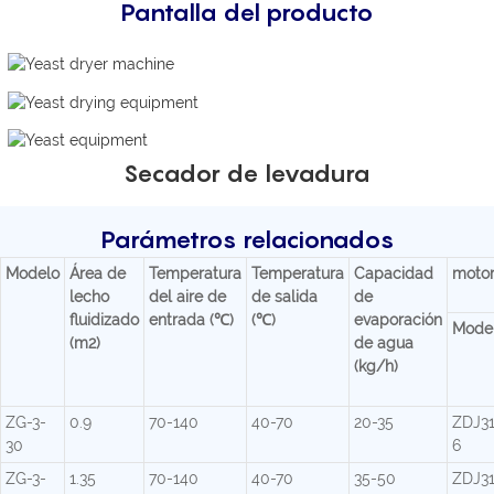
Pantalla del producto
Secador de levadura
Parámetros relacionados
Modelo
Área de
Temperatura
Temperatura
Capacidad
motor
lecho
del aire de
de salida
de
fluidizado
entrada (℃)
(℃)
evaporación
Mode
(m2)
de agua
(kg/h)
ZG-3-
0.9
70-140
40-70
20-35
ZDJ31
30
6
ZG-3-
1.35
70-140
40-70
35-50
ZDJ31