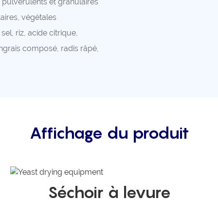
pulvérulents et granulaires
aires, végétales
el, riz, acide citrique,
grais composé, radis râpé,
Affichage du produit
Séchoir à levure