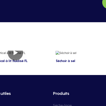
al à lit fluidisé FL
Séchoir à sel
utiles
Produits
Sèche-linge