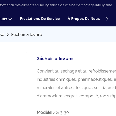
formation des aliments et une ingénierie de chaîne de montage intelligente
Prestations De Service
À Propos De Nous
Nouv
uits
isé
Séchoir à levure
Séchoir à levure
Convient au séchage et au refroidissemen
industries chimiques, pharmaceutiques, a
minérales et autres. Tels que : sel, riz, a
d'ammonium, engrais composé, radis râpé, 
Modèle:
ZG-3-30