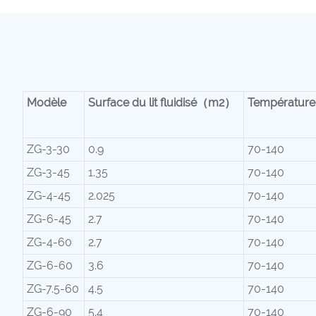
Modèle
Surface du lit fluidisé（m2）
Température d
ZG-3-30
0.9
70-140
ZG-3-45
1.35
70-140
ZG-4-45
2.025
70-140
ZG-6-45
2.7
70-140
ZG-4-60
2.7
70-140
ZG-6-60
3.6
70-140
ZG-7.5-60
4.5
70-140
ZG-6-90
5.4
70-140