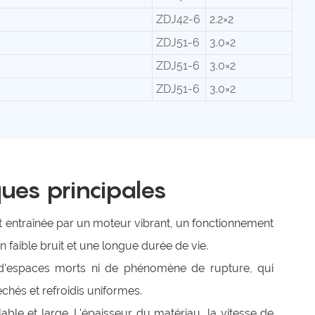
ZDJ42-6
2.2×2
ZDJ51-6
3.0×2
ZDJ51-6
3.0×2
ZDJ51-6
3.0×2
ques principales
st entraînée par un moteur vibrant, un fonctionnement
 un faible bruit et une longue durée de vie.
s d'espaces morts ni de phénomène de rupture, qui
chés et refroidis uniformes.
able et large. L'épaisseur du matériau, la vitesse de