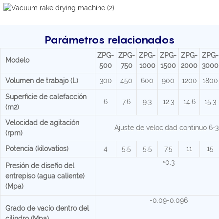
Parámetros relacionados
ZPG-
ZPG-
ZPG-
ZPG-
ZPG-
ZPG-
Modelo
500
750
1000
1500
2000
3000
Volumen de trabajo (L)
300
450
600
900
1200
1800
Superficie de calefacción
6
7.6
9.3
12.3
14.6
15.3
(m2)
Velocidad de agitación
Ajuste de velocidad continuo 6-
(rpm)
Potencia (kilovatios)
4
5.5
5.5
7.5
11
15
≤0.3
Presión de diseño del
entrepiso (agua caliente)
(Mpa)
-0.09-0.096
Grado de vacío dentro del
cilindro (Mpa)