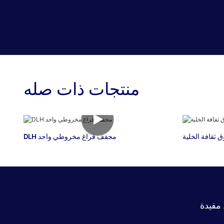
منتجات ذات صله
ثقافة الخلية
DLH مجفف فراغ مخروطي واحد
مفيدة