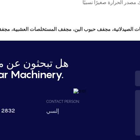
المكونات الصيدلانية، مجفف حبوب البن، مجفف المستخلصات العشبية، مجفف
هل تبحثون عن مع
اتصل بشركة hinery
CONTACT PERSON:
 2832
إلسي