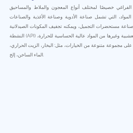
لفراغي خصيصًا لمختلف أنواع المعجون والملاط والمساحيق
 المواد، التي تشمل صناعة الأدوية وصناعة الأغذية والصناعات
صناعة مستحضرات التجميل، ويمكنه تجفيف المكونات الصيدلانية
النشطة (API) وحبوب البن. ، والمستخلصات العشبية وغيرها من المواد عالية الحساسية للحرارة،
لى مجموعة متنوعة من الخيارات، مثل: البخار، الزيت الحراري،
الماء الساخن، إلخ.