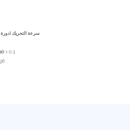
سرعة التحريك (دورة ف
≤ 0.3
الضغط التصميمي للم
096