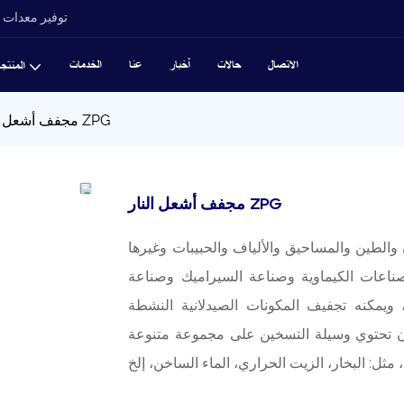
توفير معدات ت
الاتصال
حالات
أخبار
عنا
الخدمات
المنتج
مجفف أشعل النار ZPG
مجفف أشعل النار ZPG
الطين والمساحيق والألياف والحبيبات وغيرها
لصناعات الكيماوية وصناعة السيراميك وصناعة
ف المكونات الصيدلانية النشطة (API) وحبوب البن. ، والمستخلصات
 أن تحتوي وسيلة التسخين على مجموعة متنوعة