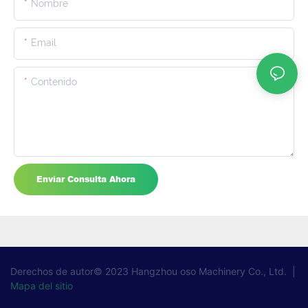
Nombre
Email
Contenido
Enviar Consulta Ahora
Derechos de autor© 2023
Hangzhou oso Machinery Co., Ltd.
|
Mapa del sitio