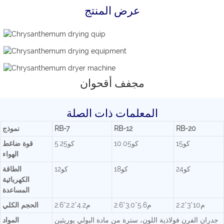
عرض المنتج
مجفف أقحوان
المعلمات ذات الصلة
RB-20
RB-12
RB-7
نموذج
كو15
كو10.05
كو5.25
قوة ضاغط
الهواء
كو24
كو18
كو12
الطاقة
الكهربائية
المساعدة
م10*3*2.2
م5.6*3.0*2.6
م4.2*2.2*2.6
الحجم الكلي
جدران الفرن فولاذية اللون، سترة من مادة البولي يوريثين
المواد