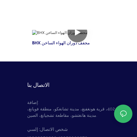
BHX مجفف دوران الهواء الساخن
الاتصال بنا
إضافة:
لا. 402، قرية هونغفنغ، مدينة تشانغكو، منطقة فويانغ،
مدينة هانغتشو، مقاطعة تشجيانغ، الصين.
شخص الاتصال: إلسي