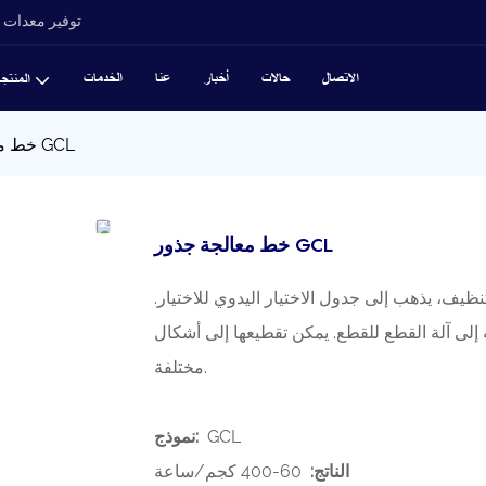
توفير معدات ت
الاتصال
حالات
أخبار
عنا
الخدمات
المنتج
خط معالجة جذور GCL
خط معالجة جذور GCL
نظيف، يذهب إلى جدول الاختيار اليدوي للاختيار.
له إلى آلة القطع للقطع. يمكن تقطيعها إلى أشكال
مختلفة.
GCL
نموذج:
الناتج:
60-400 كجم/ساعة