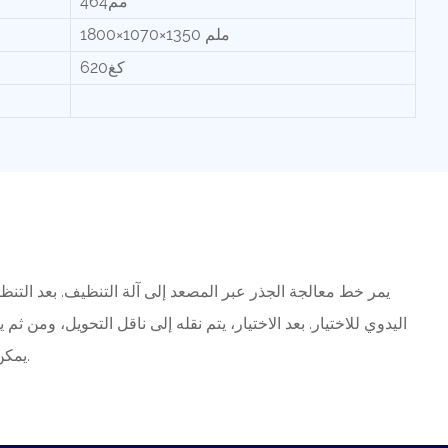
مم464
1800×1070×1350 ملم
كغ620
يمر خط معالجة الجذر عبر المصعد إلى آلة التنظيف. بعد التنظ
اليدوي للاختيار. بعد الاختيار، يتم نقله إلى ناقل التحويل، ومن ثم 
يمكن تقطيعها إلى أشكال مختلفة.