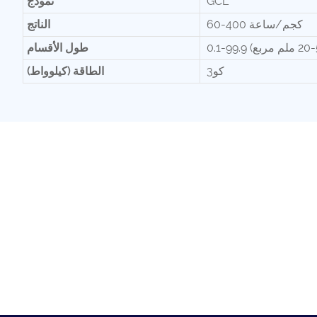
GCL
نموذج
60-400 كجم/ساعة
الناتج
طول الأقسام
كو3
الطاقة (كيلوواط)