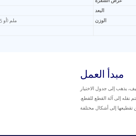
عرض الشفرة
البعد
الوزن
0.1-99.9 ملم (أو 5-20 ملم مربع)
مبدأ العمل
يف، يذهب إلى جدول الاختيار
يتم نقله إلى آلة القطع للقطع.