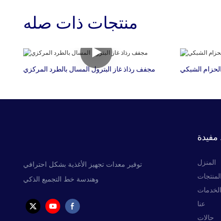
منتجات ذات صله
مجفف رذاذ غاز البترول المسال بالطرد المركزي
مفيدة
المنزل
توفير معدات تجهيز الأغذية بشكل احترافي
لمنتجات
وهندسة خط التجميع الذكي
لخدمات
عنا
حالات