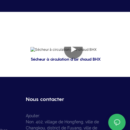
Sécheur à circulation d'air chaud BHX
Nous contacter
Ajouter:
Non. 402, village de Hongfeng, ville de
Changkou, district de Fuyang, ville de