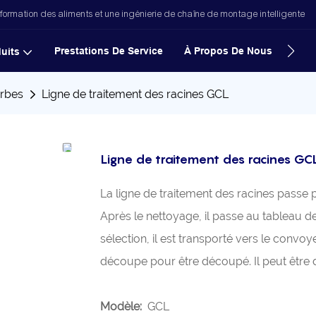
formation des aliments et une ingénierie de chaîne de montage intelligente
Prestations De Service
À Propos De Nous
Nouv
uits
erbes
Ligne de traitement des racines GCL
Ligne de traitement des racines GC
La ligne de traitement des racines passe 
Après le nettoyage, il passe au tableau d
sélection, il est transporté vers le convo
découpe pour être découpé. Il peut être 
Modèle:
GCL