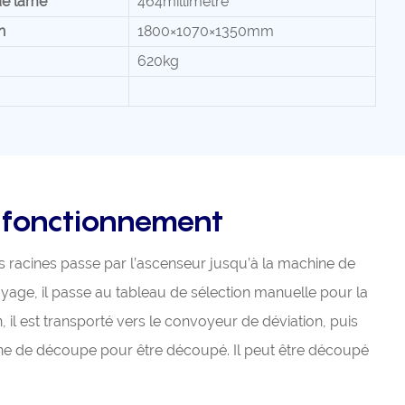
de lame
464millimètre
n
1800×1070×1350mm
620kg
 fonctionnement
es racines passe par l’ascenseur jusqu’à la machine de
oyage, il passe au tableau de sélection manuelle pour la
n, il est transporté vers le convoyeur de déviation, puis
ine de découpe pour être découpé. Il peut être découpé