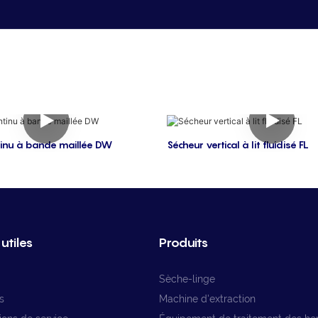
tinu à bande maillée DW
Sécheur vertical à lit fluidisé FL
utiles
Produits
Sèche-linge
s
Machine d'extraction