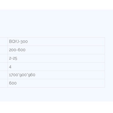
BQYJ-300
200-600
2-25
4
1700*900*960
600