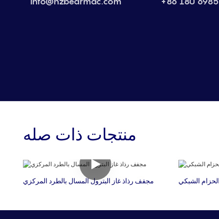
info@hzbearmac.com
+86 180 6985
منتجات ذات صله
مجفف رذاذ غاز البترول المسال بالطرد المركزي