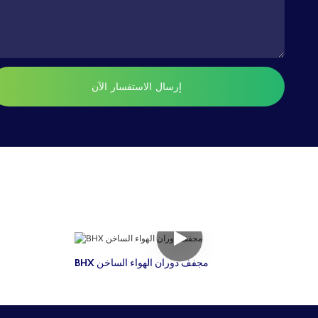
إرسال الاستفسار الآن
BHX مجفف دوران الهواء الساخن