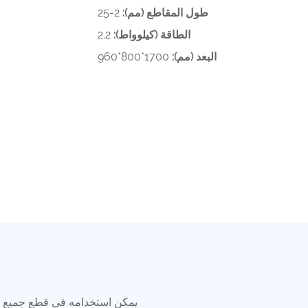
طول المقاطع (مم):
2-25
الطاقة (كيلوواط):
2.2
1700*800*960
البعد (مم):
يمكن استخدامه في قطع جميع أنو