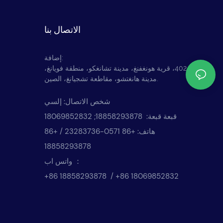
الاتصال بنا
إضافة:
لا. 402، قرية هونغفنغ، مدينة تشانغكو، منطقة فويانغ،
مدينة هانغتشو، مقاطعة تشجيانغ، الصين.
شخص الاتصال: إلسي
قبعة قبعة: 18858293878; 18069852832
هاتف: +86 0571-23283736 / +86
18858293878
واتس اب ：
+86 18858293878 / +86 18069852832