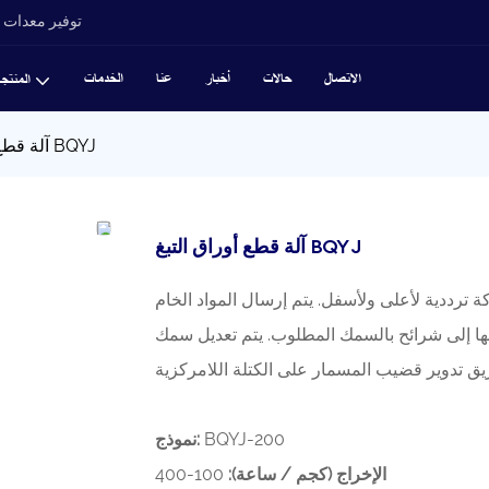
توفير معدات ت
الاتصال
حالات
أخبار
عنا
الخدمات
المنتج
آلة قطع أوراق التبغ BQYJ
آلة قطع أوراق التبغ BQYJ
 ترددية لأعلى ولأسفل. يتم إرسال المواد الخام
ها إلى شرائح بالسمك المطلوب. يتم تعديل سمك
BQYJ-200
نموذج:
الإخراج (كجم / ساعة):
100-400