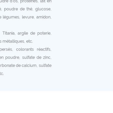
re d'os, protéines, lait en
, poudre de thé, glucose,
e légumes, levure, amidon,
itania, argile de poterie,
 métalliques, etc.
ersés, colorants réactifs,
en poudre, sulfate de zinc,
arbonate de calcium, sulfate
tc.