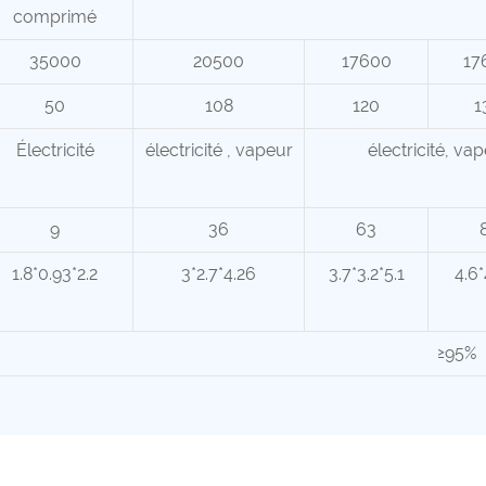
comprimé
35000
20500
17600
17
50
108
120
1
Électricité
électricité
, vapeur
électricité, vap
9
36
63
1.8*0.93*2.2
3*2.7*4.26
3.7*3.2*5.1
4.6*
≥95%