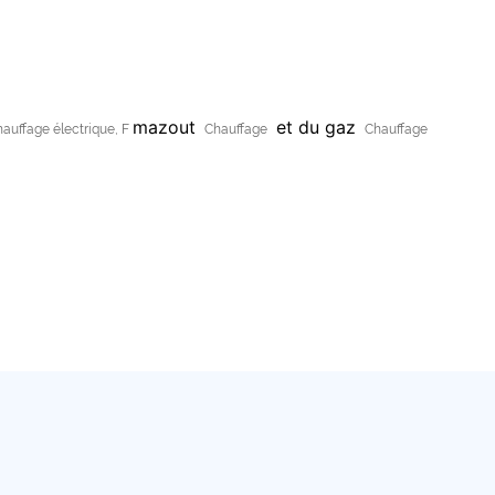
mazout
et du gaz
auffage électrique, F
Chauffage
Chauffage