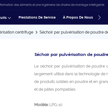
formation des aliments et une ingénierie de chaîne de montage intelligente
Prestations De Service
À Propos De Nous
Nouv
uits
risation centrifuge
Séchoir par pulvérisation de poudre 
Séchoir par pulvérisation de poudr
Le séchoir par pulvérisation de poudre 
largement utilisé dans la technologie de m
de produits solides en poudre et en granu
et de pâtes pompables.
Modèle:
LPG-10