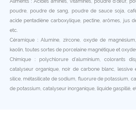
Aliments : Acides aminés, vitamines, poudre d'œuf, poud
poudre, poudre de sang, poudre de sauce soja, café
acide pentadiène carboxylique, pectine, arômes, jus d
etc.
Céramique : Alumine, zircone, oxyde de magnésium, T
kaolin, toutes sortes de porcelaine magnétique et oxydes
Chimique : polychlorure d'aluminium, colorants disp
catalyseur organique, noir de carbone blanc, lessive 
silice, métasilicate de sodium, fluorure de potassium, c
de potassium, catalyseur inorganique, liquide gaspillé, e