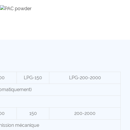
00
LPG-150
LPG-200-2000
tomatiquement)
00
150
200-2000
mission mécanique